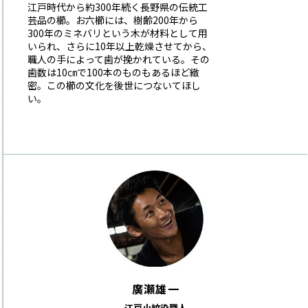
江戸時代から約300年続く長野県の伝統工
芸品の櫛。お六櫛には、樹齢200年から
300年のミネバリという木が材料として用
いられ、さらに10年以上乾燥させてから、
職人の手によって歯が挽かれている。その
歯数は10㎝で100本のものもあるほど緻
密。この櫛の文化を後世につないてほし
い。
廣瀬雄一
江戸小紋染職人