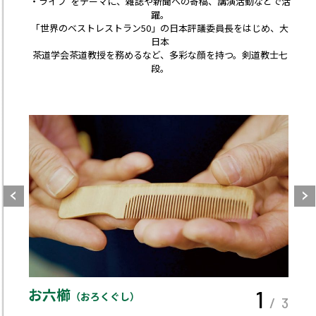
・ライフ”をテーマに、雑誌や新聞への寄稿、講演活動などで活
躍。
「世界のベストレストラン50」の日本評議委員長をはじめ、大
日本
茶道学会茶道教授を務めるなど、多彩な顔を持つ。剣道教士七
段。
お六櫛
1
（おろくぐし）
/ 3